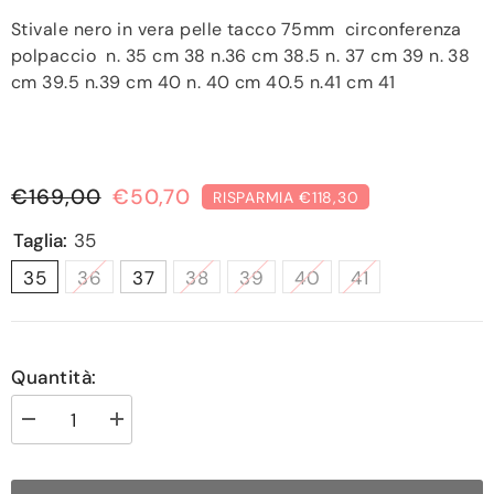
Stivale nero in vera pelle tacco 75mm circonferenza
polpaccio n. 35 cm 38 n.36 cm 38.5 n. 37 cm 39 n. 38
cm 39.5 n.39 cm 40 n. 40 cm 40.5 n.41 cm 41
€169,00
€50,70
RISPARMIA €118,30
Taglia:
35
35
36
37
38
39
40
41
Quantità:
Diminuisci
Aumenta
quantità
quantità
per
per
STIVALE
STIVALE
MILANO
MILANO