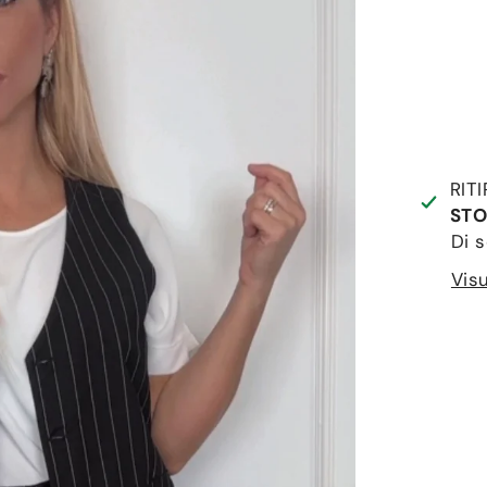
RIT
STO
Di s
Visu