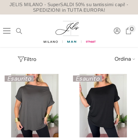
VAI DIRETTAMENTE AI CONTENUTI
JELIS MILANO - SuperSALDI 50% su tantissimi capi! -
SPEDIZIONI in TUTTA EUROPA!
0
0
a
Ordina
Filtro
Esaurito
Esaurito