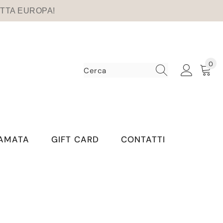
 TUTTA EUROPA!
0
0
art
IAMATA
GIFT CARD
CONTATTI