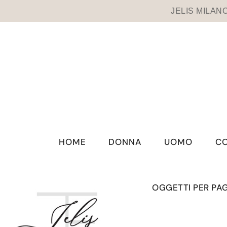
VAI DIRETTAMENTE AI CONTENUTI
JELIS MILANO 
HOME
DONNA
UOMO
CO
OGGETTI PER PA