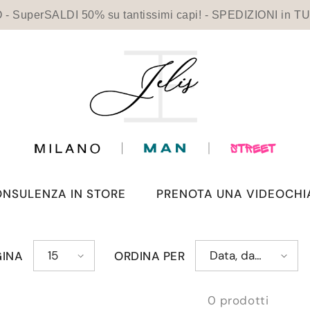
- SuperSALDI 50% su tantissimi capi! - SPEDIZIONI in
NSULENZA IN STORE
PRENOTA UNA VIDEOCH
15
Data, da
GINA
ORDINA PER
più a meno
recente
0 prodotti